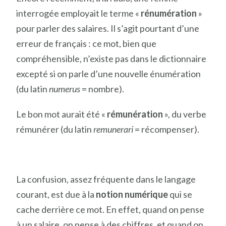
interrogée employait le terme «
rénumération
»
pour parler des salaires. Il s’agit pourtant d’une
erreur de français : ce mot, bien que
compréhensible, n’existe pas dans le dictionnaire
excepté si on parle d’une nouvelle énumération
(du latin
numerus
= nombre).
Le bon mot aurait été «
rémunération
», du verbe
rémunérer (du latin
remunerari
= récompenser).
La confusion, assez fréquente dans le langage
courant, est due à la
notion numérique
qui se
cache derrière ce mot. En effet, quand on pense
à un salaire, on pense à des chiffres, et quand on