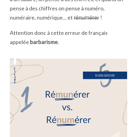
pense à des chiffres on pense à numéro,
numéraire, numérique… et r̶é̶n̶u̶m̶é̶r̶e̶r !
Attention donc à cette erreur de français
appelée
barbarisme
.