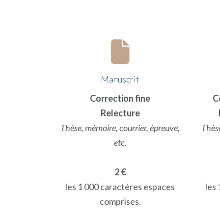
Manuscrit
Correction fine
C
Relecture
Thèse, mémoire, courrier, épreuve,
Thèse
etc.
2 €
les 1 000 caractères espaces
les
comprises.